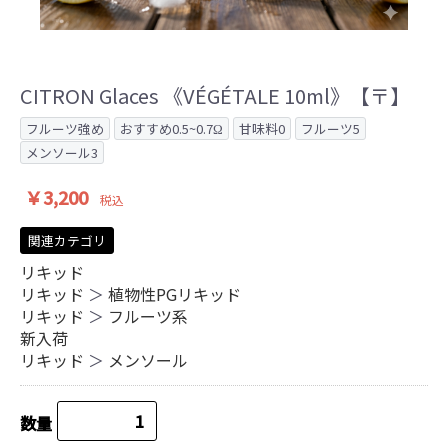
CITRON Glaces 《VÉGÉTALE 10ml》【〒】
フルーツ強め
おすすめ0.5~0.7Ω
甘味料0
フルーツ5
メンソール3
￥3,200
税込
関連カテゴリ
リキッド
リキッド
＞
植物性PGリキッド
リキッド
＞
フルーツ系
新入荷
リキッド
＞
メンソール
数量