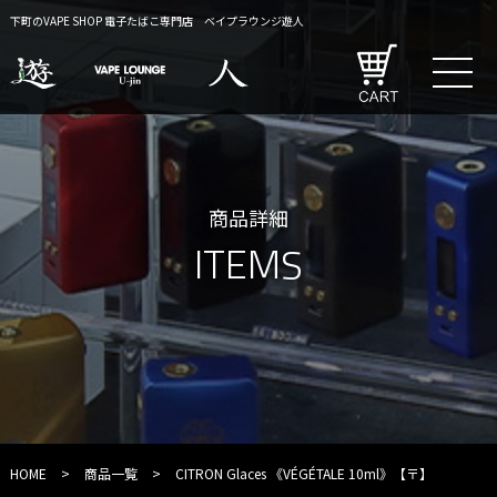
下町のVAPE SHOP 電子たばこ専門店 ベイプラウンジ遊人
商品詳細
ITEMS
HOME
>
商品一覧
>
CITRON Glaces 《VÉGÉTALE 10ml》【〒】