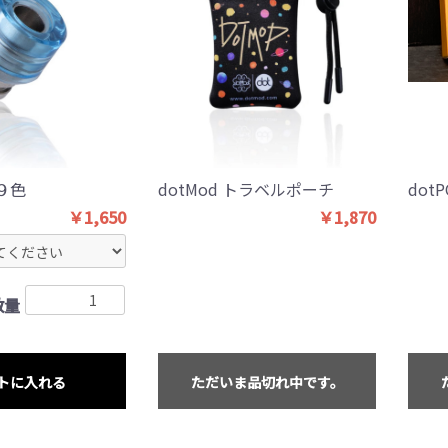
 ９色
dotMod トラベルポーチ
dotP
￥1,650
￥1,870
数量
トに入れる
ただいま品切れ中です。