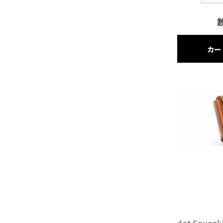
カー
dot Squ