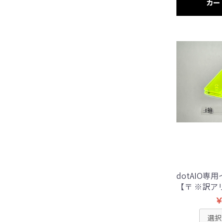
カー
dotAIO専
【〒 ※訳ア
￥