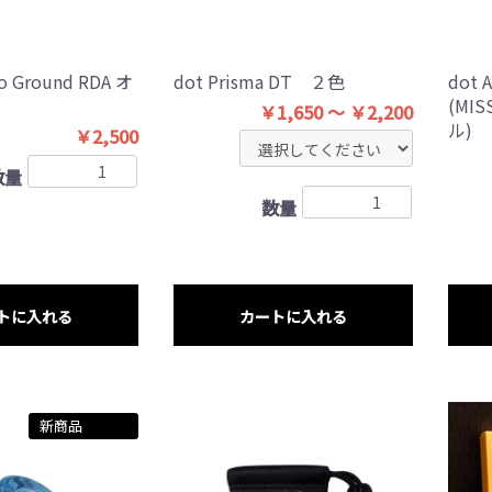
o Ground RDA オ
dot Prisma DT ２色
dot
(MI
￥1,650 ～ ￥2,200
ル)
￥2,500
数量
数量
トに入れる
カートに入れる
新商品