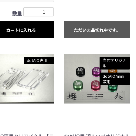
数量
カートに入れる
ただいま品切れ中です。
dotAIO専用
当店オリジナ
ル
dotAIO/mini
兼用
AIO専用クリアパネル 【〒
dotAIO用 遊人ロゴオリジナル