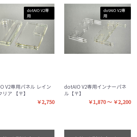
dotAIO V2専
dotAIO V2専
用
用
AIO V2専用パネル レイン
dotAIO V2専用インナーパネ
クリア 【〒】
ル【〒】
￥1,870 ～ ￥2,200
￥2,750