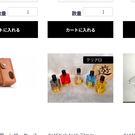
数量
数量
トに入れる
カートに入れる
クリアロ
onk用 レザーケース
dotStick tank 22mm
dot