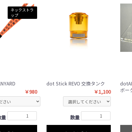
ネックストラ
ップ
ANYARD
dot Stick REVO 交換タンク
dot
ボー
￥1,100
￥980
数量
数量